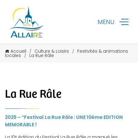
MENU
Accueil
Culture & Loisirs
Festivités & animations
/
/
locales
La Rue Râle
/
La Rue Râle
2025 – “Festival La Rue Râle : UNE 10ème EDITION
MEMORABLE !
La 10ᵉ édition du Festival La Rue Râle a marqué les