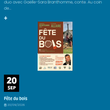
duo avec Gaëlle-Sara Branthomme, conte. Au coin
de...
+
20
SEP
Fête du bois
20/09/2026