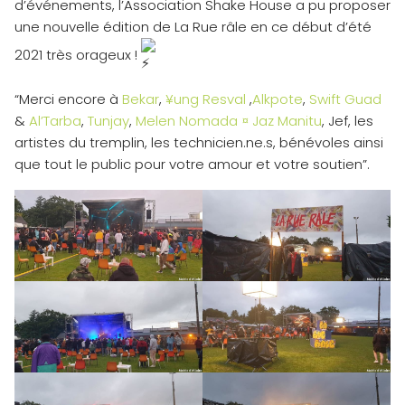
d’événements, l’Association Shake House a pu proposer
une nouvelle édition de La Rue râle en ce début d’été
2021 très orageux !
“Merci encore à
Bekar
,
¥ung Resval
,
Alkpote
,
Swift Guad
&
Al’Tarba
,
Tunjay
,
Melen Nomada ¤ Jaz Manitu
, Jef, les
artistes du tremplin, les technicien.ne.s, bénévoles ainsi
que tout le public pour votre amour et votre soutien”.