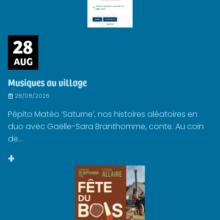
28
AUG
Musiques au village
28/08/2026
Pépito Matéo ‘Saturne’, nos histoires aléatoires en
duo avec Gaëlle-Sara Branthomme, conte. Au coin
de...
+