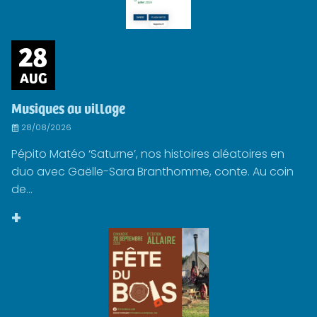
28
AUG
Musiques au village
28/08/2026
Pépito Matéo ‘Saturne’, nos histoires aléatoires en
duo avec Gaëlle-Sara Branthomme, conte. Au coin
de...
+