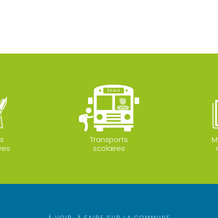
s
Transports
M
ves
scolaires
À VOIR, À FAIRE SUR LA COMMUNE