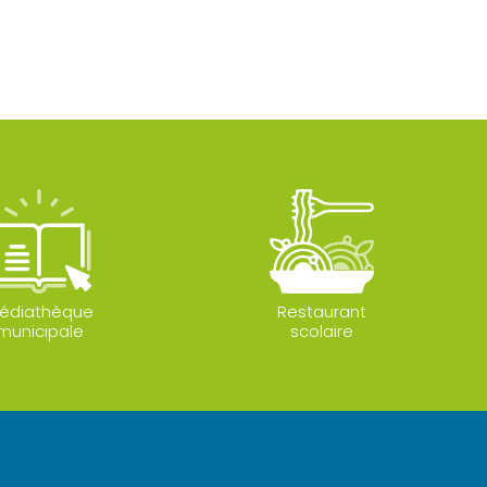
édiathèque
Restaurant
municipale
scolaire