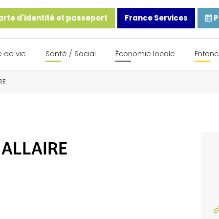
rte d'identité et passeport
France Services
P
 de vie
Santé / Social
Économie locale
Enfanc
RE
 ALLAIRE