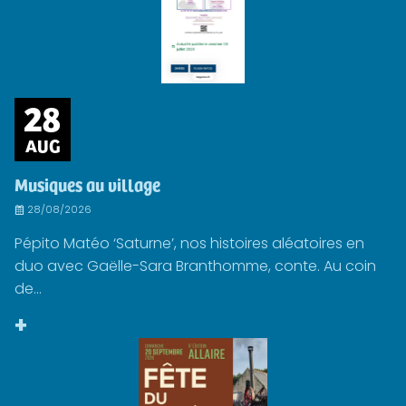
28
AUG
Musiques au village
28/08/2026
Pépito Matéo ‘Saturne’, nos histoires aléatoires en
duo avec Gaëlle-Sara Branthomme, conte. Au coin
de...
+