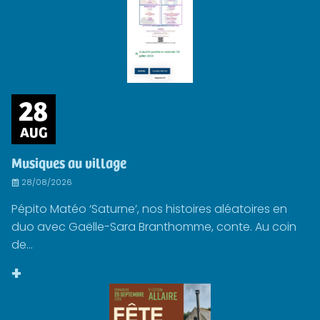
28
AUG
Musiques au village
28/08/2026
Pépito Matéo ‘Saturne’, nos histoires aléatoires en
duo avec Gaëlle-Sara Branthomme, conte. Au coin
de...
+