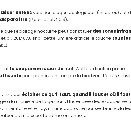
t
désorientées
vers des pièges écologiques (insectes) , et d
 disparaître
(Picchi et al., 2013).
é que l’éclairage nocturne peut constituer
des zones infra
al., 2017). Au final, cette lumière artificielle touche
tous le
s…).
quent
la coupure en cœur de nuit
. Cette extinction partiell
suffisante
pour prendre en compte la biodiversité très sensib
tions pour
éclairer ce qu’il faut, quand il faut et où il faut
rage à la manière de la gestion différenciée des espaces vert
 son territoire et en ayant une approche par secteur. Voilà
éaliser au mieux cette trame essentielle.