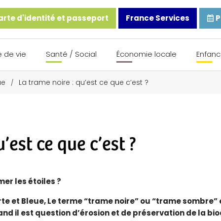
rte d'identité et passeport
France Services
P
 de vie
Santé / Social
Économie locale
Enfanc
ue
La trame noire : qu’est ce que c’est ?
/
’est ce que c’est ?
er les étoiles ?
rte et Bleue, Le terme “trame noire” ou “trame sombre” 
 il est question d’érosion et de préservation de la biod