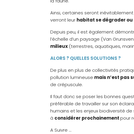
la faune.
Ainsi, certaines seront inévitablemen
verront leur
habitat se dégrader ou
Depuis peu, il est également démontr
l’échelle d’un paysage (Van Grunsven et 
milieux
(terrestres, aquatiques, marin
ALORS ? QUELLES SOLUTIONS ?
De plus en plus de collectivités prati
pollution lumineuse
mais n’est pas 
de crépuscule.
Il faut donc se poser les bonnes ques
préférable de travailler sur son éclai
humains et les enjeux biodiversité de
à
considérer prochainement
pour r
A Suivre …