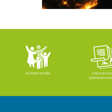
Portail Famille
Démarche
administrati