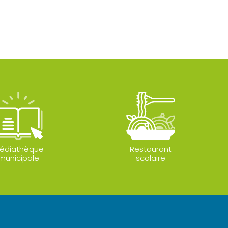
édiathèque
Restaurant
municipale
scolaire