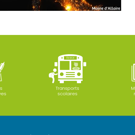
s
Transports
M
ves
scolaires