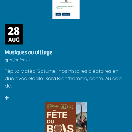
28
AUG
Musiques au village
28/08/2026
Pépito Matéo ‘Saturne’, nos histoires aléatoires en
duo avec Gaëlle-Sara Branthomme, conte. Au coin
de...
+