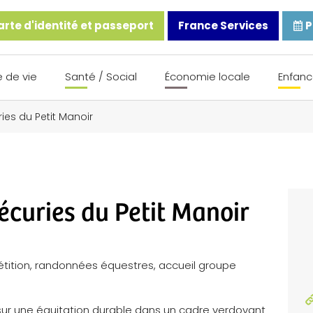
rte d'identité et passeport
France Services
P
 de vie
Santé / Social
Économie locale
Enfanc
ries du Petit Manoir
écuries du Petit Manoir
tition, randonnées équestres, accueil groupe
 sur une équitation durable dans un cadre verdoyant