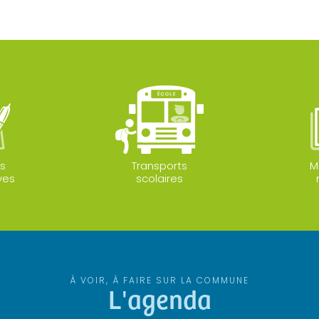
s
Transports
M
ves
scolaires
À VOIR, À FAIRE SUR LA COMMUNE
L'agenda