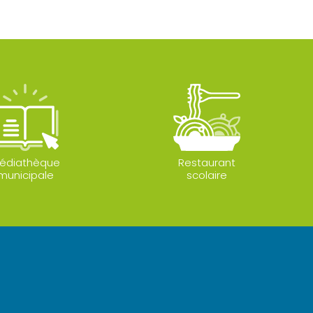
édiathèque
Restaurant
municipale
scolaire