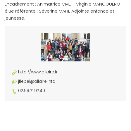
Encadrement : Animatrice CME – Virginie MANGOUERO –
élue référente : Séverine MAHE Adjointe enfance et
jeunesse.
http://www.allaire.fr
jflebel@allaire.info
02.99.71.97.40