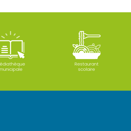
édiathèque
Restaurant
municipale
scolaire