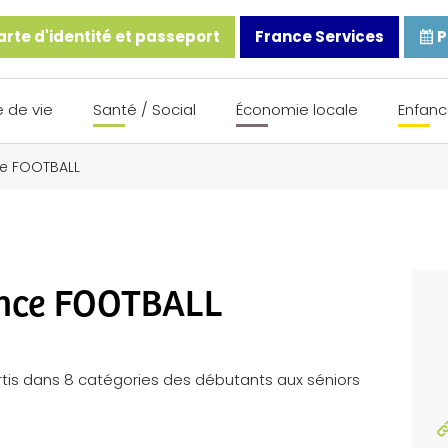
rte d'identité et passeport
France Services
P
 de vie
Santé / Social
Économie locale
Enfanc
e FOOTBALL
ence FOOTBALL
rtis dans 8 catégories des débutants aux séniors