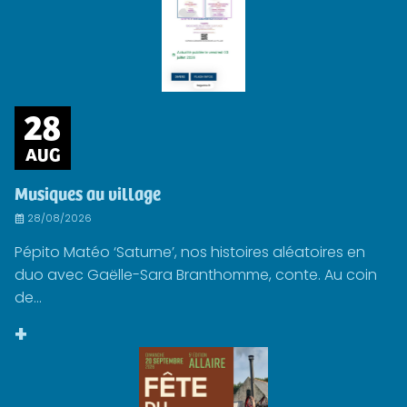
28
AUG
Musiques au village
28/08/2026
Pépito Matéo ‘Saturne’, nos histoires aléatoires en
duo avec Gaëlle-Sara Branthomme, conte. Au coin
de...
+