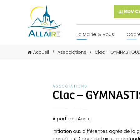
RDV Ca
La Mairie & Vous
Cadre
Accueil
Associations
Clac – GYMNASTIQUE
/
/
ASSOCIATIONS
Clac – GYMNASTI
A partir de 4ans :
Initiation aux différentes agrès de la
parallèles,…) pour certains, approfon