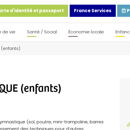
rte d'identité et passeport
France Services
P
 de vie
Santé / Social
Économie locale
Enfanc
 (enfants)
QUE (enfants)
 gymnastique (sol, poutre, mini-trampoline, barres
dissement des techniques pour d’autres.