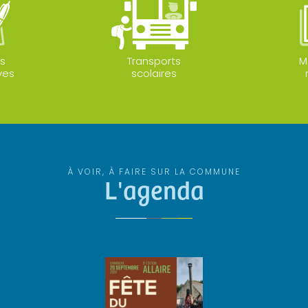
s
Transports
M
ves
scolaires
À VOIR, À FAIRE SUR LA COMMUNE
L'agenda