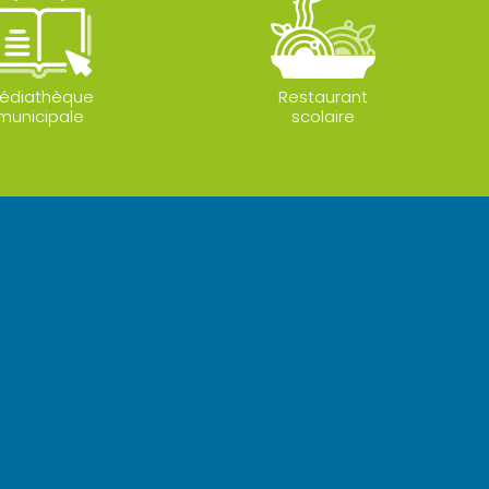
édiathèque
Restaurant
municipale
scolaire