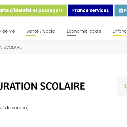
rte d'identité et passeport
France Services
P
 de vie
Santé / Social
Économie locale
Enfanc
ON SCOLAIRE
AURATION SCOLAIRE
ef de service)