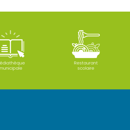
édiathèque
Restaurant
municipale
scolaire