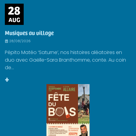
28
AUG
Musiques au village
28/08/2026
Pépito Matéo ‘Saturne’, nos histoires aléatoires en
duo avec Gaëlle-Sara Branthomme, conte. Au coin
de...
+