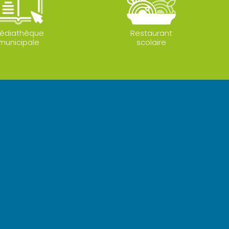
édiathèque
Restaurant
municipale
scolaire