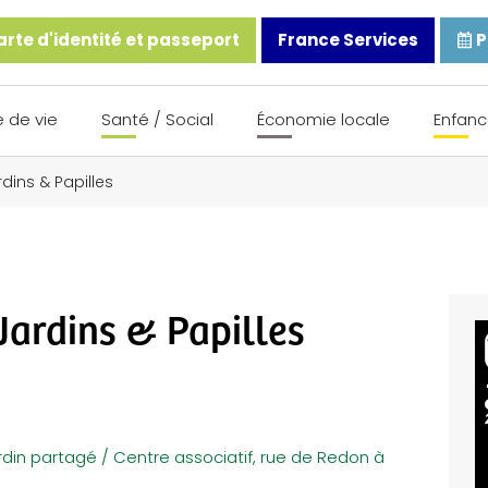
rte d'identité et passeport
France Services
P
 de vie
Santé / Social
Économie locale
Enfanc
dins & Papilles
Jardins & Papilles
din partagé / Centre associatif, rue de Redon à