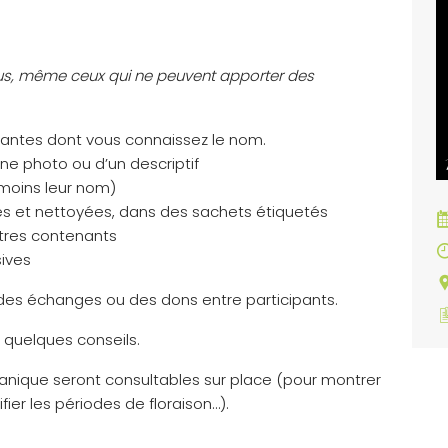
h
ous, même ceux qui ne peuvent apporter des
lantes dont vous connaissez le nom.
ne photo ou d’un descriptif
 moins leur nom)
es et nettoyées, dans des sachets étiquetés
utres contenants
sives
es échanges ou des dons entre participants.
 quelques conseils.
nique seront consultables sur place (pour montrer
fier les périodes de floraison…).