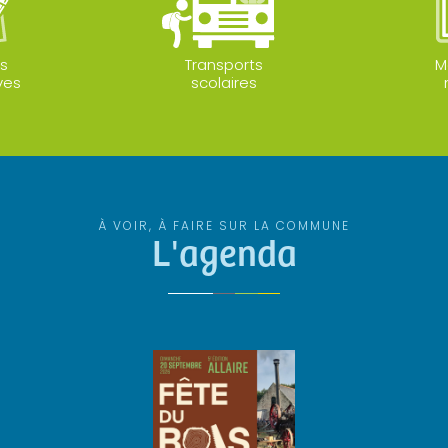
s
Transports
M
ves
scolaires
À VOIR, À FAIRE SUR LA COMMUNE
L'agenda