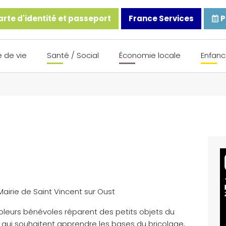
rte d'identité et passeport
France Services
P
 de vie
Santé / Social
Économie locale
Enfanc
 Mairie de Saint Vincent sur Oust
oleurs bénévoles réparent des petits objets du
 qui souhaitent apprendre les bases du bricolage,