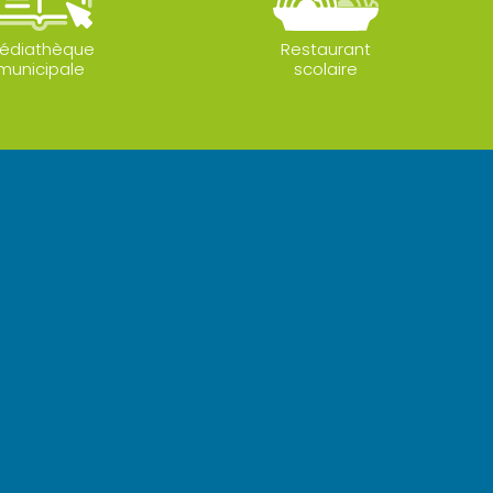
édiathèque
Restaurant
municipale
scolaire