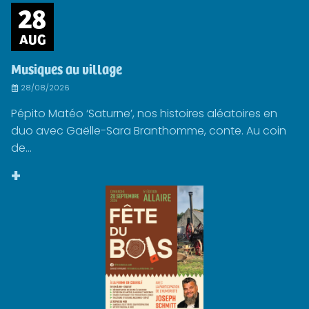
28
AUG
Musiques au village
28/08/2026
Pépito Matéo ‘Saturne’, nos histoires aléatoires en
duo avec Gaëlle-Sara Branthomme, conte. Au coin
de...
+