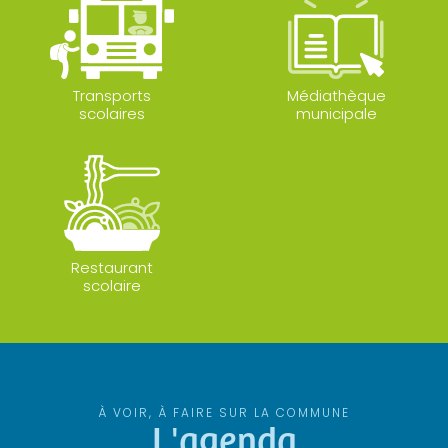
Transports
Médiathèque
scolaires
municipale
Restaurant
scolaire
À VOIR, À FAIRE SUR LA COMMUNE
L'agenda