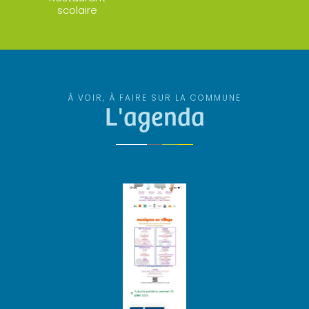
scolaire
À VOIR, À FAIRE SUR LA COMMUNE
L'agenda