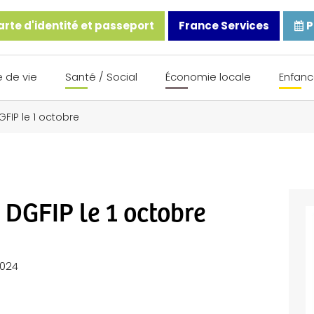
rte d'identité et passeport
France Services
P
 de vie
Santé / Social
Économie locale
Enfanc
FIP le 1 octobre
DGFIP le 1 octobre
2024