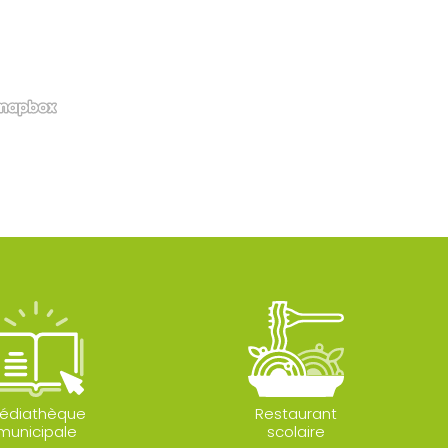
édiathèque
Restaurant
municipale
scolaire