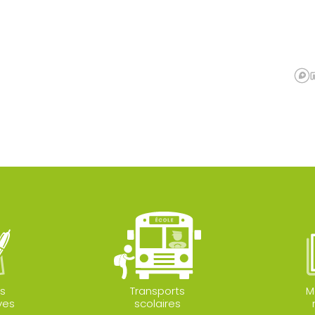
s
Transports
M
ves
scolaires