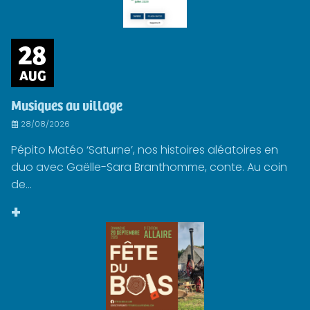
28
AUG
Musiques au village
28/08/2026
Pépito Matéo ‘Saturne’, nos histoires aléatoires en
duo avec Gaëlle-Sara Branthomme, conte. Au coin
de...
+