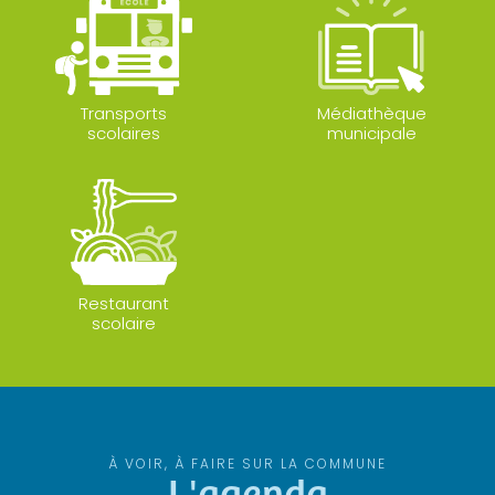
Transports
Médiathèque
scolaires
municipale
Restaurant
scolaire
À VOIR, À FAIRE SUR LA COMMUNE
L'agenda