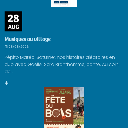
28
AUG
Musiques au village
28/08/2026
Pépito Matéo ‘Saturne’, nos histoires aléatoires en
duo avec Gaëlle-Sara Branthomme, conte. Au coin
de...
+