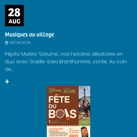
28
AUG
Musiques au village
28/08/2026
Pépito Matéo ‘Saturne’, nos histoires aléatoires en
duo avec Gaëlle-Sara Branthomme, conte. Au coin
de...
+