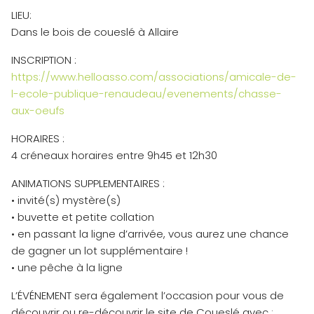
LIEU:
Dans le bois de coueslé à Allaire
INSCRIPTION :
https://www.helloasso.com/associations/amicale-de-
l-ecole-publique-renaudeau/evenements/chasse-
aux-oeufs
HORAIRES :
4 créneaux horaires entre 9h45 et 12h30
ANIMATIONS SUPPLEMENTAIRES :
• invité(s) mystère(s)
• buvette et petite collation
• en passant la ligne d’arrivée, vous aurez une chance
de gagner un lot supplémentaire !
• une pêche à la ligne
L’ÉVÉNEMENT sera également l’occasion pour vous de
découvrir ou re-découvrir le site de Coueslé avec :