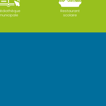
édiathèque
Restaurant
municipale
scolaire