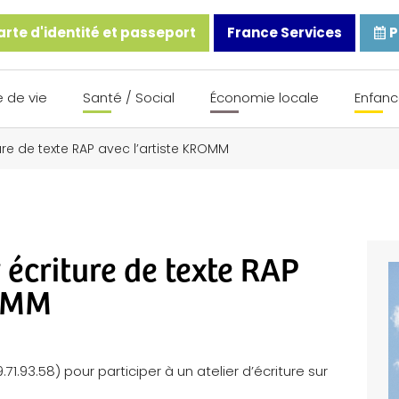
rte d'identité et passeport
France Services
P
 de vie
Santé / Social
Économie locale
Enfanc
riture de texte RAP avec l’artiste KROMM
r écriture de texte RAP
ROMM
1.93.58) pour participer à un atelier d’écriture sur