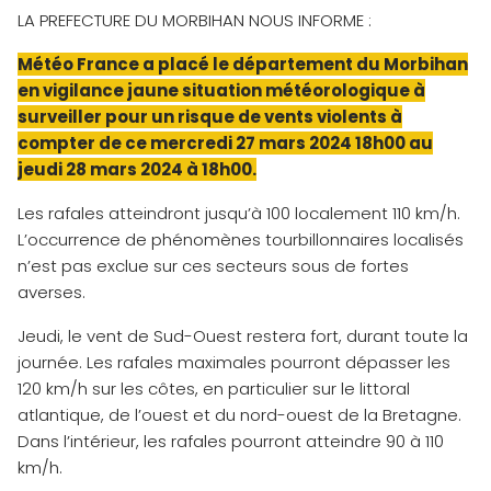
LA PREFECTURE DU MORBIHAN NOUS INFORME :
Météo France a placé le département du Morbihan
en vigilance jaune situation météorologique à
surveiller pour un risque de vents violents à
compter de ce mercredi 27 mars 2024 18h00 au
jeudi 28 mars 2024 à 18h00.
Les rafales atteindront jusqu’à 100 localement 110 km/h.
L’occurrence de phénomènes tourbillonnaires localisés
n’est pas exclue sur ces secteurs sous de fortes
averses.
Jeudi, le vent de Sud-Ouest restera fort, durant toute la
journée. Les rafales maximales pourront dépasser les
120 km/h sur les côtes, en particulier sur le littoral
atlantique, de l’ouest et du nord-ouest de la Bretagne.
Dans l’intérieur, les rafales pourront atteindre 90 à 110
km/h.