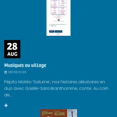
28
AUG
Musiques au village
28/08/2026
Pépito Matéo ‘Saturne’, nos histoires aléatoires en
duo avec Gaëlle-Sara Branthomme, conte. Au coin
de...
+