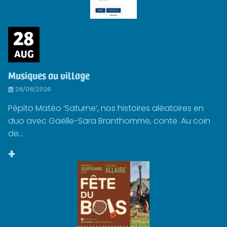
28
AUG
Musiques au village
28/08/2026
Pépito Matéo ‘Saturne’, nos histoires aléatoires en
duo avec Gaëlle-Sara Branthomme, conte. Au coin
de...
+