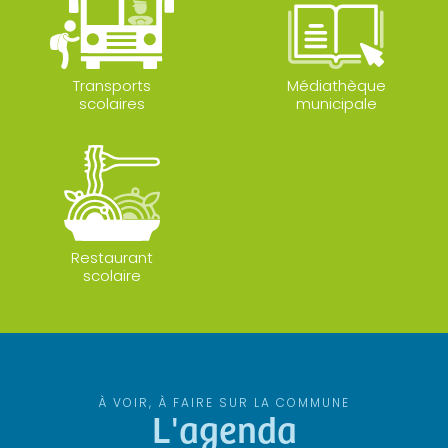
Transports
Médiathèque
scolaires
municipale
Restaurant
scolaire
À VOIR, À FAIRE SUR LA COMMUNE
L'agenda