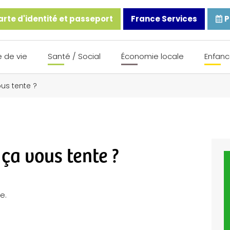
rte d'identité et passeport
France Services
P
 de vie
Santé / Social
Économie locale
Enfanc
ous tente ?
 ça vous tente ?
e.