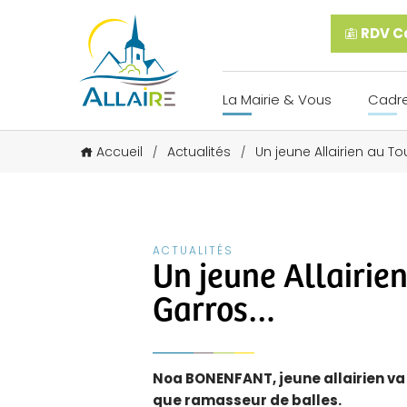
RDV Ca
La Mairie & Vous
Cadre
Accueil
Actualités
Un jeune Allairien au T
/
/
ACTUALITÉS
Un jeune Allairie
Garros…
Noa BONENFANT, jeune allairien va 
que ramasseur de balles.