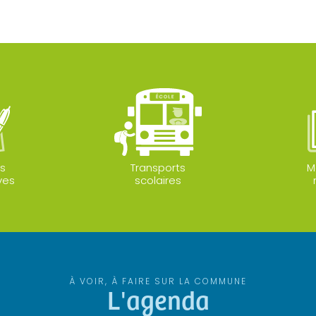
s
Transports
M
ves
scolaires
À VOIR, À FAIRE SUR LA COMMUNE
L'agenda