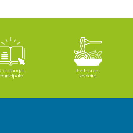
édiathèque
Restaurant
municipale
scolaire