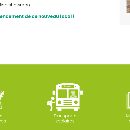
ndide showroom …
gencement de ce nouveau local !
s
Transports
M
ves
scolaires