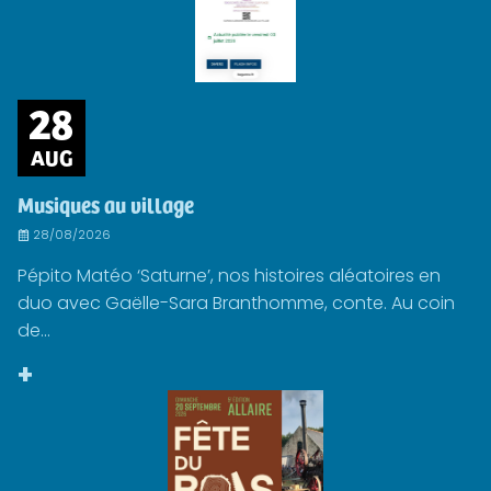
28
AUG
Musiques au village
28/08/2026
Pépito Matéo ‘Saturne’, nos histoires aléatoires en
duo avec Gaëlle-Sara Branthomme, conte. Au coin
de...
+