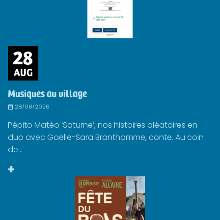
28
AUG
Musiques au village
28/08/2026
Pépito Matéo ‘Saturne’, nos histoires aléatoires en
duo avec Gaëlle-Sara Branthomme, conte. Au coin
de...
+