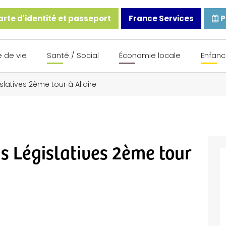
rte d'identité et passeport
France Services
P
 de vie
Santé / Social
Économie locale
Enfanc
slatives 2ème tour à Allaire
ns Législatives 2ème tour