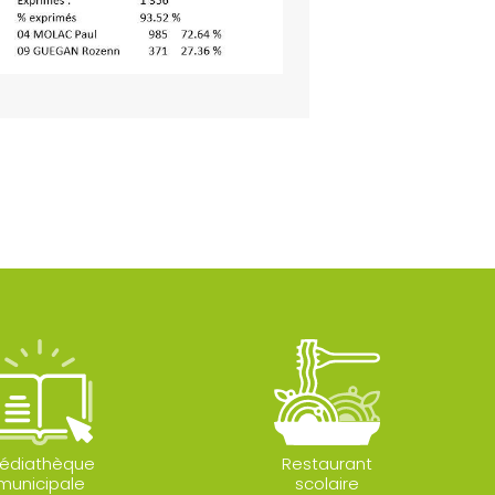
édiathèque
Restaurant
municipale
scolaire