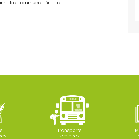
 sur notre commune d’Allaire.
s
Transports
M
ves
scolaires