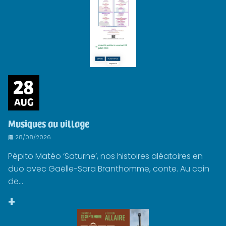
28
AUG
Musiques au village
28/08/2026
Pépito Matéo ‘Saturne’, nos histoires aléatoires en
duo avec Gaëlle-Sara Branthomme, conte. Au coin
de...
+