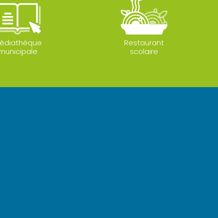
édiathèque
Restaurant
municipale
scolaire