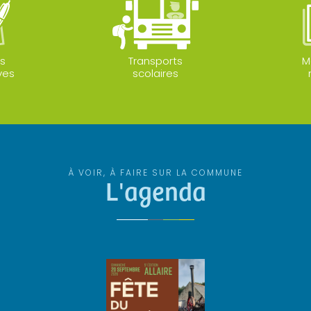
s
Transports
M
ves
scolaires
À VOIR, À FAIRE SUR LA COMMUNE
L'agenda