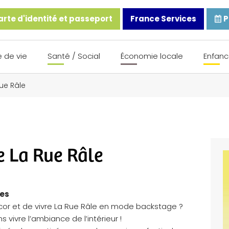
rte d'identité et passeport
France Services
P
 de vie
Santé / Social
Économie locale
Enfanc
Rue Râle
e La Rue Râle
les
écor et de vivre La Rue Râle en mode backstage ?
ens vivre l’ambiance de l’intérieur !