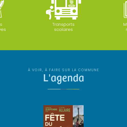
s
Transports
M
ves
scolaires
À VOIR, À FAIRE SUR LA COMMUNE
L'agenda