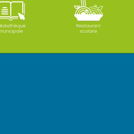
édiathèque
Restaurant
municipale
scolaire