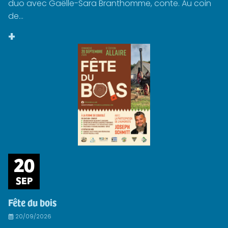
duo avec Gaëlle-Sara Branthomme, conte. Au coin
de...
+
20
SEP
Fête du bois
20/09/2026