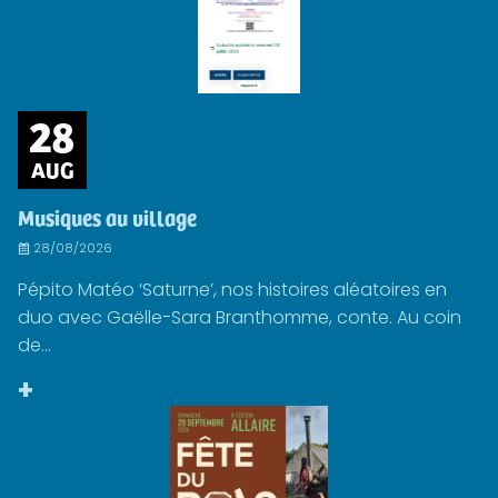
28
AUG
Musiques au village
28/08/2026
Pépito Matéo ‘Saturne’, nos histoires aléatoires en
duo avec Gaëlle-Sara Branthomme, conte. Au coin
de...
+