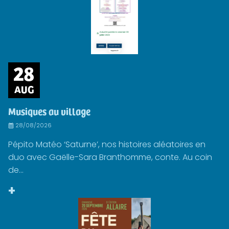
28
AUG
Musiques au village
28/08/2026
Pépito Matéo ‘Saturne’, nos histoires aléatoires en
duo avec Gaëlle-Sara Branthomme, conte. Au coin
de...
+