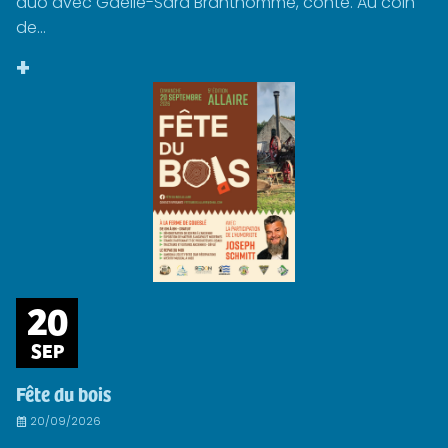
duo avec Gaëlle-Sara Branthomme, conte. Au coin
de...
+
20
SEP
Fête du bois
20/09/2026