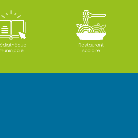
édiathèque
Restaurant
municipale
scolaire