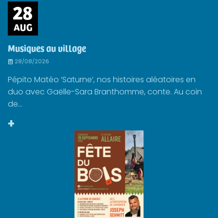
28
AUG
Musiques au village
28/08/2026
Pépito Matéo ‘Saturne’, nos histoires aléatoires en
duo avec Gaëlle-Sara Branthomme, conte. Au coin
de...
+