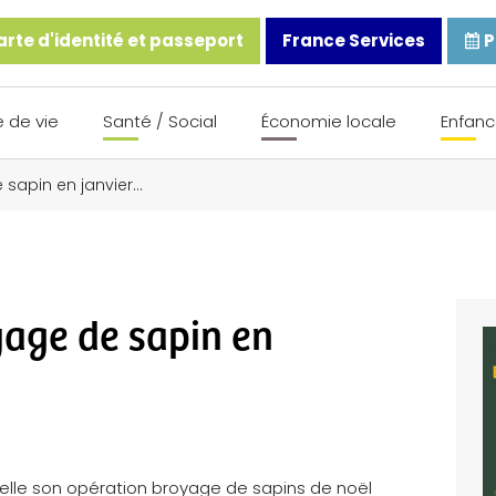
rte d'identité et passeport
France Services
P
 de vie
Santé / Social
Économie locale
Enfanc
 sapin en janvier…
age de sapin en
uvelle son opération broyage de sapins de noël