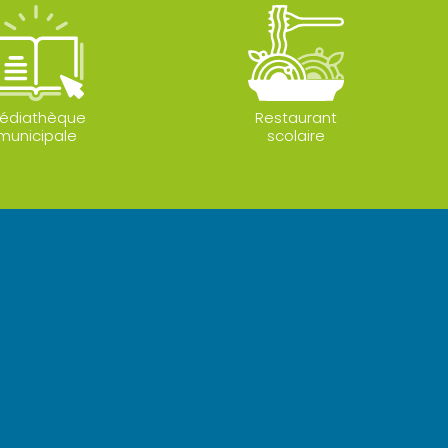
édiathèque
Restaurant
municipale
scolaire