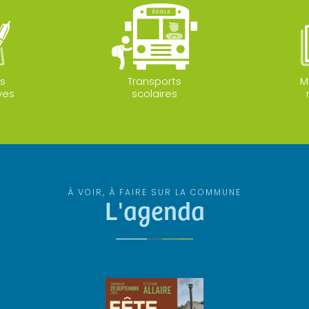
s
Transports
M
ves
scolaires
À VOIR, À FAIRE SUR LA COMMUNE
L'agenda