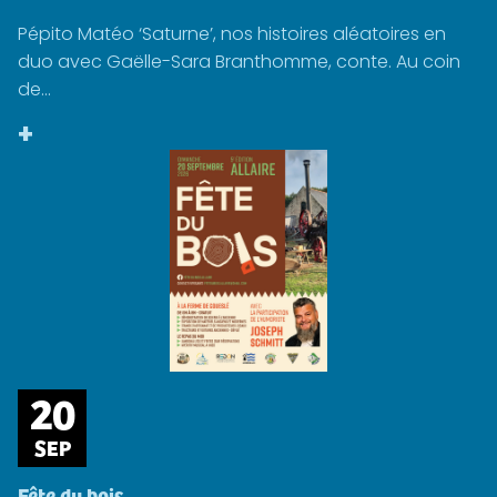
Pépito Matéo ‘Saturne’, nos histoires aléatoires en
duo avec Gaëlle-Sara Branthomme, conte. Au coin
de...
+
20
SEP
Fête du bois