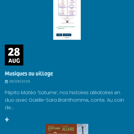
28
AUG
Musiques au village
28/08/2026
Pépito Matéo ‘Saturne’, nos histoires aléatoires en
duo avec Gaëlle-Sara Branthomme, conte. Au coin
de...
+