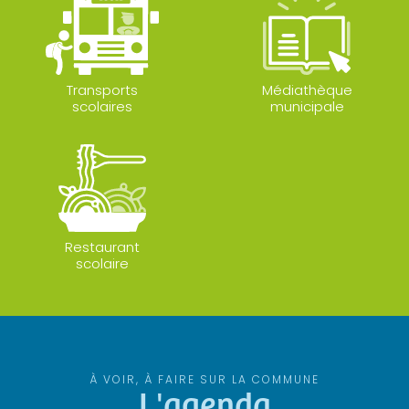
Transports
Médiathèque
scolaires
municipale
Restaurant
scolaire
À VOIR, À FAIRE SUR LA COMMUNE
L'agenda