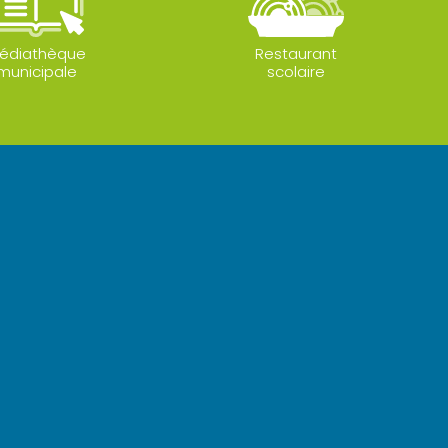
édiathèque
Restaurant
municipale
scolaire