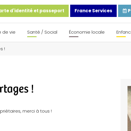
rte d'identité et passeport
France Services
P
 de vie
Santé / Social
Économie locale
Enfanc
s !
rtages !
riétaires, merci à tous !